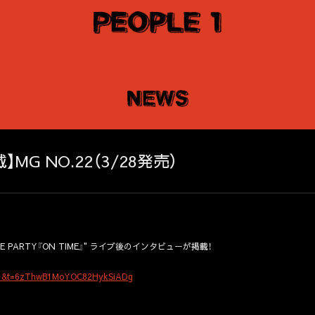
G NO.22（3/28発売）
E PARTY『ON TIME』" ライブ後のインタビューが掲載！
s=21&t=6zThwB1MoYOC82HykSiADg