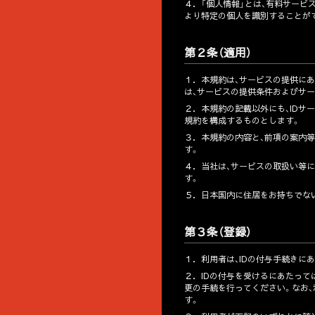
４．
「個人情報」とは、有料サービ
より特定の個人を識別することが
第２条（適用）
１．
本規約は、サービスの提供に
は、サービスの提供条件およびサ
２．
本規約の記載以外にも、IDサ
規約を構成するものとします。
３．
本規約の内容と、前項の案内
す。
４．
当社は、サービスの取扱い等
す。
５．
日本国内に住居をお持ちでな
第３条（登録）
１．
利用者は、IDの付与手続きに
２．
IDの付与を受けるにあたって
更の手続を行ってください。なお
す。