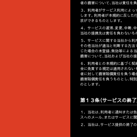
者の損害について、当社は責任を
３．
利用者がサービス利用によっ
します。利用者が本規約に反した
求ができるものとします。
４．
サービスの遅滞、変更、中断、
当社の提携先は責任を負わないも
５．
サービスに関する当社から利
その他当社が適当と判断する方法
じた場合の未登録、無効等による
損害について、当社および当社の
６．
利用者との本規約に基づく契
全に免責する規定は適用されない
者に対して損害賠償責任を負う場
損害賠償責任を負うものとし、特別
のとします。
第１３条（サービスの終了
１．
当社は、利用者に通知または
スへのメール、またはサービスに
２．
当社は、サービス提供の終了