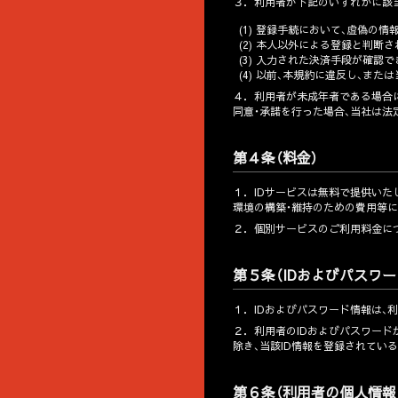
３．
利用者が下記のいずれかに該当
(1) 登録手続において、虚偽の
(2) 本人以外による登録と判断
(3) 入力された決済手段が確認
(4) 以前、本規約に違反し、
４．
利用者が未成年者である場合に
同意・承諾を行った場合、当社は
第４条（料金）
１．
IDサービスは無料で提供いた
環境の構築・維持のための費用等に
２．
個別サービスのご利用料金に
第５条（IDおよびパスワー
１．
IDおよびパスワード情報は、
２．
利用者のIDおよびパスワード
除き、当該ID情報を登録されてい
第６条（利用者の個人情報