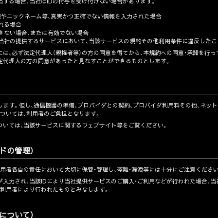
する場合、当社はIDの付与を受け付けない場合があります。
情報やニックネーム等、真実かつ正確でない情報を入力された場合
される場合
できない場合、または有効でない場合
または当社の提供するサービスにおいて、当該サービスの規約その他利用条件に違反した
は、必ず法定代理人（親権者等）の方の同意を得てから、本規約への同意・承諾を行っ
法定代理人の方の同意があったと見なすことができるものとします。
します。但し、通信機器の準備、プロバイダとの契約、プロバイダ利用料その他、ネッ
ついては、利用者のご負担となります。
ついては、当該サービスに関するウェブサイト等をご覧ください。
ドの管理）
利用者各自の責任において大切に保管・管理し、盗難・漏洩等には十分にご注意ください
が入力され、当該IDにより当社提供サービスのご購入・ご利用などが行われた場合、
る利用者により行われたものとみなします。
について）