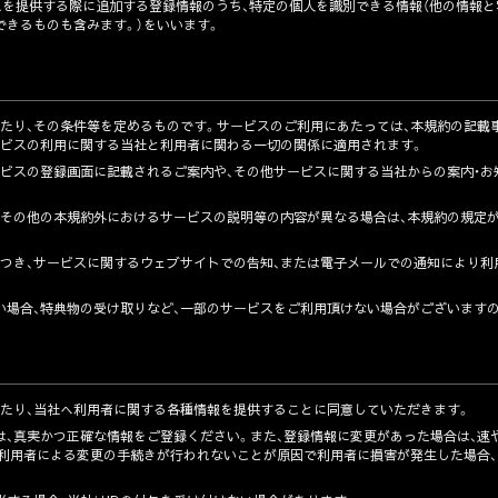
スを提供する際に追加する登録情報のうち、特定の個人を識別できる情報（他の情報と
できるものも含みます。）をいいます。
あたり、その条件等を定めるものです。サービスのご利用にあたっては、本規約の記載
ービスの利用に関する当社と利用者に関わる一切の関係に適用されます。
ービスの登録画面に記載されるご案内や、その他サービスに関する当社からの案内・お
等その他の本規約外におけるサービスの説明等の内容が異なる場合は、本規約の規定
につき、サービスに関するウェブサイトでの告知、または電子メールでの通知により
い場合、特典物の受け取りなど、一部のサービスをご利用頂けない場合がございますの
あたり、当社へ利用者に関する各種情報を提供することに同意していただきます。
は、真実かつ正確な情報をご登録ください。また、登録情報に変更があった場合は、
、利用者による変更の手続きが行われないことが原因で利用者に損害が発生した場合