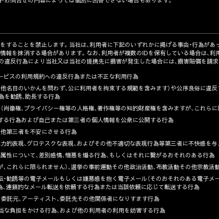
絡・お問合せの内容によっては個別に回答できない場合もあります。
をすることを禁止します。当社は、利用者に下記のいずれかに掲げる事由・行為があっ
録情報を抹消する場合があります。なお、利用者が複数のIDを保有している場合は、利
者の違反行為により当社又は当社の提携先に損害が発生した場合には、損害賠償を請求
のサービスの利用規約への違反行為または不正な利用行為
条例その他名目のいかんを問わず、公に利用者を拘束する規範を含みます）や公序良俗に違
為を勧誘、助長する行為
権利（肖像権、プライバシー権等の人格権、著作権等の知的財産権を含みますが、これら
蓄積する行為および自己または第三者の個人情報を公衆に公開する行為
その他第三者を不安にさせる行為
現、暴力的表現、グロテスクな表現、およびその他不適切な表現行為等第三者に不快感を
の他の属性について、差別感情、憎悪を煽る行為、もしくはそれに繋がるおそれのある行為
ますが、これらに限られません）、選挙の事前運動その他政治活動、布教活動その他宗教活
告・宣伝・勧誘等の電子メールもしくは嫌悪感を抱く電子メール（そのおそれのある電子メ
為、連鎖的なメール転送を依頼する行為または当該依頼に応じて転送する行為
社、委託元、アーティスト、委託先その他関係者になりすます行為
に不当な負担をかける行為、および他の利用者の利用を妨害する行為