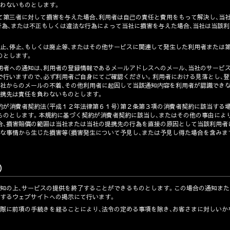
負わないものとします。
て第三者に対して損害を与えた場合、利用者は自己の責任と費用をもって解決し、当
行為、または不正もしくは違法な行為によって当社に損害を与えた場合、当社は当該
中止、停止、もしくは廃止等、またはその他サービスに関連して発生した利用者または
のとします。
用者への通知は、利用者の登録情報であるメールアドレスへのメール、当社のサービ
で行いますので、必ず利用者ご自身にてご確認ください。利用者における見落とし、登
当社からのメールの不着、その他利用者に起因して当該通知内容を利用者が認識でき
提携先は責任を負わないものとします。
約が消費者契約法（平成１２年法律第６１号）第２条第３項の消費者契約に該当する場
ものとします。本規約に基づく契約が消費者契約に該当し、またはその他の事由によ
合、損害賠償の範囲は当社または当社の提携先の行為を直接の原因として当該利用者
な事情から生じた損害等（損害発生について予見し、または予見し得た場合を含みま
）
告知の上、サービスの提供を終了することができるものとします。この場合の通知また
関するウェブサイトへの掲示にて行います。
の際に前項の手続きを経ることにより、法令の定める事項を除き、お客さまに対しいか