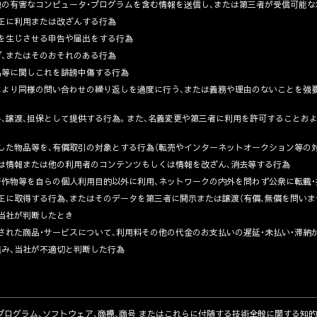
その他の有害なコンピュータ・プログラムを含む情報を送信し、または第三者が受信可能
不正に利用または改ざんする行為
誤解を生じさせる申告や届出をする行為
妨げ、またはそのおそれのある行為
商品等に関しこれを誹謗中傷する行為
信等により同様の問い合わせの繰り返しを過度に行う、または義務や理由のないことを強
者に貸与、譲渡、担保として提供する行為。また、名義変更や第三者に利用を許可すること
取得した物品等を、有償取引の対象とする行為（転売やインターネットオークション等の
しくは情報または他の利用者のコンテンツもしくは情報を改ざん、消去等する行為
報、著作物等を自らの個人利用目的以外に利用、ネットワークの内外を問わず公衆に転載
を不正に取得する行為、またはそのデータを第三者に開示または譲渡（有償、無償を問いま
と当社が判断したとき
購入された商品・サービスについて、利用料その他の代金のお支払いの遅延・未払い・滞納
に鑑み、当社が不適切と判断した行為
ログラム、ソフトウェア、商標、商号 またはこれらに付随する技術全般に関する知