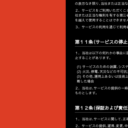
の表示なき限り、当社または正当
２．
サービスをご利用いただくこ
社または正当な権利を有する第三者
を越えて使用することはできませ
３．
サービスの利用を通じて利用
第１１条（サービスの停止
１．
当社は以下の何れかの事由に
止することがあります。
(1) サービスのための装置、シ
(2) 火災、停電、天災などの不
(3) その他、運用上あるいは
断した場合
２．
当社は、サービスの提供の一時
ものとします。
第１２条（保証および責任
１．
当社は、サービスに関して、正
２．
サービスの提供、遅滞、変更、