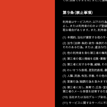
ては、回答できません。また、ご連
第９条（禁止事項）
利用者はサービス内で、以下の行為
止し、または利用者のIDおよび登
取る場合があります。また、利用
(1) 本規約、当社が運営する他
(2) 法令（法律・条約・政令・
それのある行為。または、違法な行
(3) 他の利用者を含む第三者の
(4) 第三者の個人情報を収集・
(5) 第三者に対する中傷、威嚇、
(6) わいせつな表現、差別的表
(7) 人種、民族、性別、宗教、そ
(8) 営業行為（勧誘行為を含み
(9) 第三者に対し、無断で、広
第三者のメール受信を妨害する行
(10) 当社または当社グループ会
(11) サービスに関するサーバ