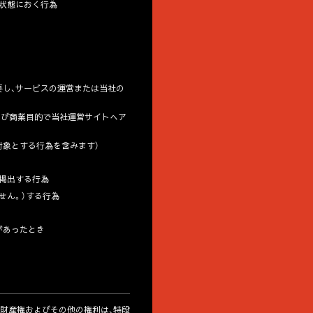
な状態におく行為
要し、サービスの運営または当社の
および商業目的で当社運営サイトへア
対象とする行為を含みます）
・掲出する行為
せん。）する行為
があったとき
的財産権およびその他の権利は、特段