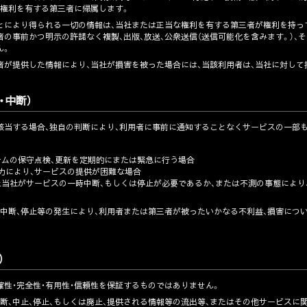
な権利を有する第三者に帰属します。
とにより得られる一切の情報は、当社または正当な権利を有する第三者が権利を持っ
の事前かつ明示の許諾なく複製、出版、放送、公衆送信（送信可能化を含みます。）、
ん。
者が提供した情報により、当社が損害を被った場合には、当該利用者は、当社に対して
・中断）
該当する場合、独自の判断により、利用者に事前に通知することなくサービスの一部
ステムの保守点検、更新を定期的にまたは緊急に行う場合
可抗力により、サービスの提供が困難な場合
技術上当社がサービスの一時中断、もしくは停止が必要であるか、または不測の事態によ
中断、停止等の発生により、利用者または第三者が被ったいかなる不利益、損害につ
）
確性・完全性・有用性・信頼性を保証するものではありません。
中断、中止、停止、もしくは廃止、提供される情報等の流出等、またはその他サービス