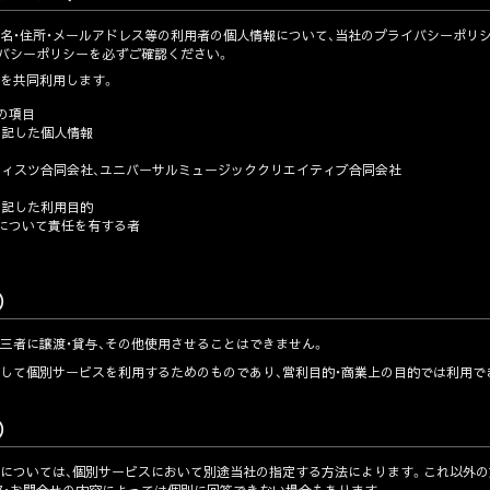
氏名・住所・メールアドレス等の利用者の個人情報について、当社のプライバシーポリ
イバシーポリシーを必ずご確認ください。
報を共同利用します。
報の項目
明記した個人情報
ィスツ合同会社、ユニバーサルミュージッククリエイティブ合同会社
明記した利用目的
理について責任を有する者
）
第三者に譲渡・貸与、その他使用させることはできません。
として個別サービスを利用するためのものであり、営利目的・商業上の目的では利用で
）
せについては、個別サービスにおいて別途当社の指定する方法によります。これ以外の