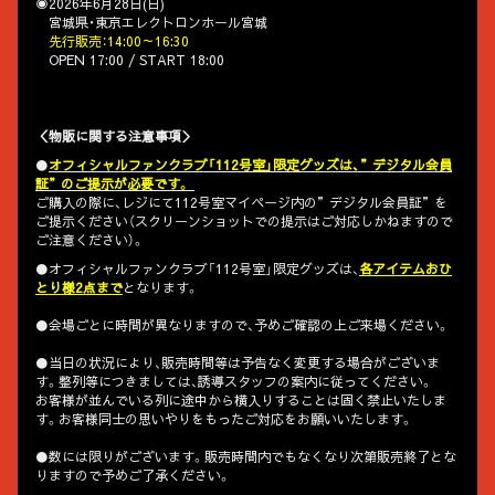
◉2026年6月28日(日)
宮城県・東京エレクトロンホール宮城
先行販売：14:00～16:30
OPEN 17:00 / START 18:00
＜物販に関する注意事項＞
●
オフィシャルファンクラブ「112号室」限定グッズは、”デジタル会員
証”のご提示が必要です。
ご購入の際に、レジにて112号室マイページ内の”デジタル会員証”を
ご提示ください（スクリーンショットでの提示はご対応しかねますので
ご注意ください）。
●オフィシャルファンクラブ「112号室」限定グッズは、
各アイテムおひ
とり様2点まで
となります。
●会場ごとに時間が異なりますので、予めご確認の上ご来場ください。
●当日の状況により、販売時間等は予告なく変更する場合がございま
す。整列等につきましては、誘導スタッフの案内に従ってください。
お客様が並んでいる列に途中から横入りすることは固く禁止いたしま
す。お客様同士の思いやりをもったご対応をお願いいたします。
●数には限りがございます。販売時間内でもなくなり次第販売終了とな
りますので予めご了承ください。